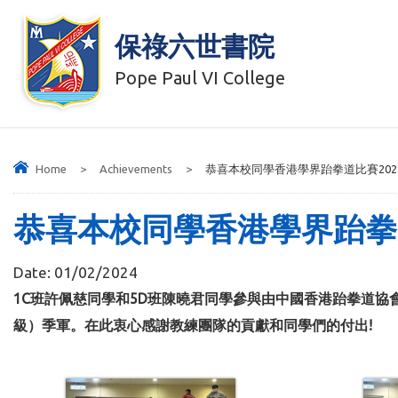
保祿六世書院
Pope Paul VI College
Home
>
Achievements
>
恭喜本校同學香港學界跆拳道比賽202
恭喜本校同學香港學界跆拳道
Date:
01/02/2024
1C班許佩慈同學和5D班陳曉君同學參與由中國香港跆拳道協
級）季軍。
在此衷心感謝教練團隊的貢獻和同學們的付出!