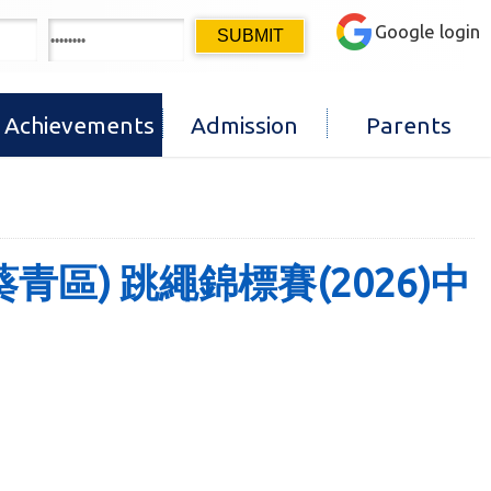
Google login
Achievements
Admission
Parents
區) 跳繩錦標賽(2026)中