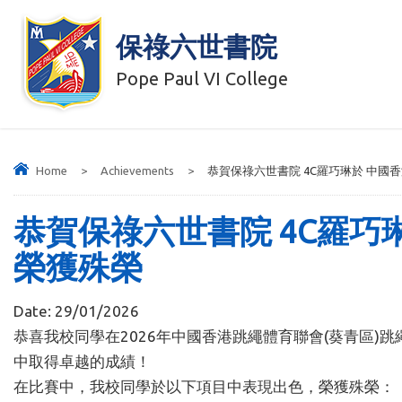
保祿六世書院
Pope Paul VI College
Home
>
Achievements
>
恭賀保祿六世書院 4C羅巧琳於 中國香
恭賀保祿六世書院 4C羅巧琳
榮獲殊榮
Date:
29/01/2026
恭喜我校同學在
2026
年
中國香港跳繩體育聯會(
葵青區
)
跳
中取得卓越的成績！
在比賽中，我校同學於以下項目中表現出色，榮獲殊榮：