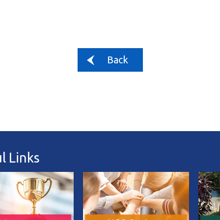
Back
l Links