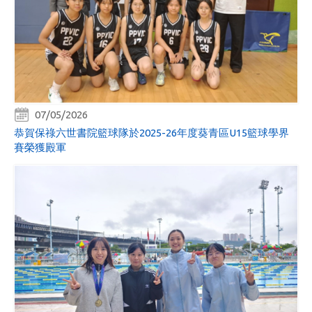
07/05/2026
恭賀保祿六世書院籃球隊於2025-26年度葵青區U15籃球學界
賽榮獲殿軍