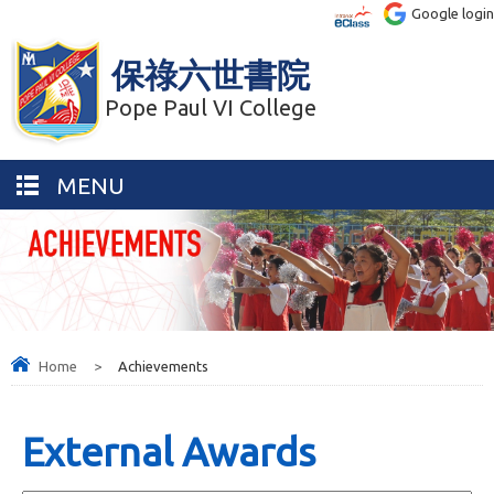
Google login
保祿六世書院
Pope Paul VI College
MENU
Home
>
Achievements
External Awards