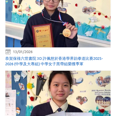
13/01/2026
恭賀保祿六世書院 3D 許佩慈於香港學界跆拳道比賽2025-
2026 (中學及大專組) 中學女子黑帶組榮獲季軍