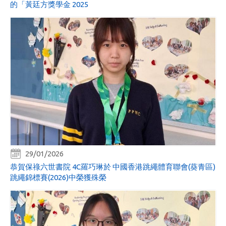
的「黃廷方獎學金 2025
29/01/2026
恭賀保祿六世書院 4C羅巧琳於 中國香港跳繩體育聯會(葵青區)
跳繩錦標賽(2026)中榮獲殊榮