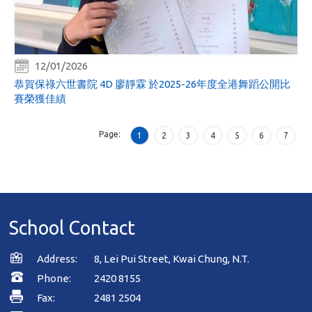
12/01/2026
恭賀保祿六世書院 4D 廖靜霖 於2025-26年度全港舞蹈公開比
賽榮獲佳績
Page:
1
2
3
4
5
6
7
School Contact
Address:
8, Lei Pui Street, Kwai Chung, N.T.
Phone:
2420 8155
Fax:
2481 2504